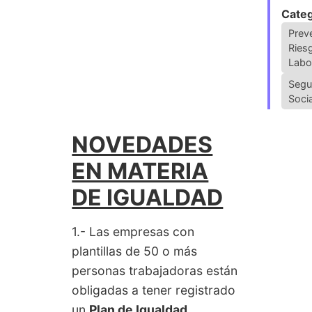
Categ
Prev
Ries
Labo
Segu
Socia
NOVEDADES
EN MATERIA
DE IGUALDAD
1.- Las empresas con
plantillas de 50 o más
personas trabajadoras están
obligadas a tener registrado
un
Plan de Igualdad
.