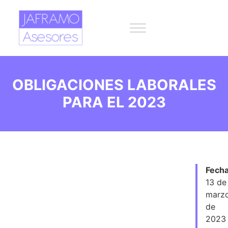
OBLIGACIONES LABORALES
PARA EL 2023
Fecha
13 de
marz
de
2023