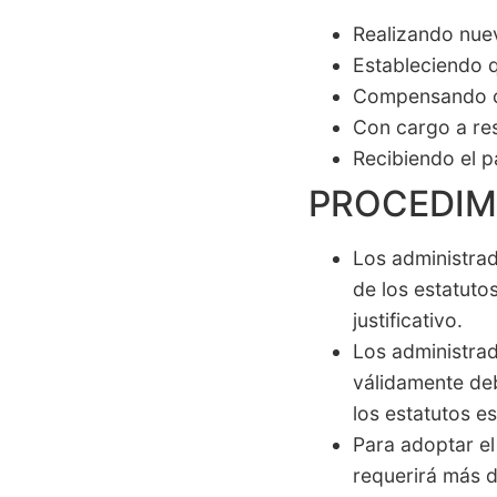
Realizando nue
Estableciendo q
Compensando cr
Con cargo a re
Recibiendo el p
PROCEDIM
Los administrad
de los estatuto
justificativo.
Los administrad
válidamente deb
los estatutos e
Para adoptar el
requerirá más d