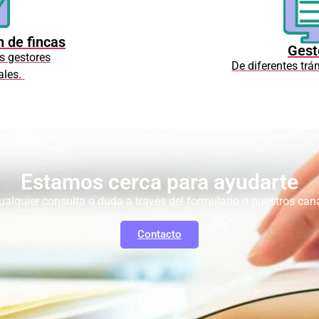
n de fincas
Gest
 gestores
De diferentes trá
ales.
Estamos cerca para ayudarte
ualquier consulta o duda a través del formulario o nuestros can
Contacto