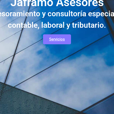
Jaframo Asesores
oramiento y consultoría especia
contable, laboral y tributario.
Servicios