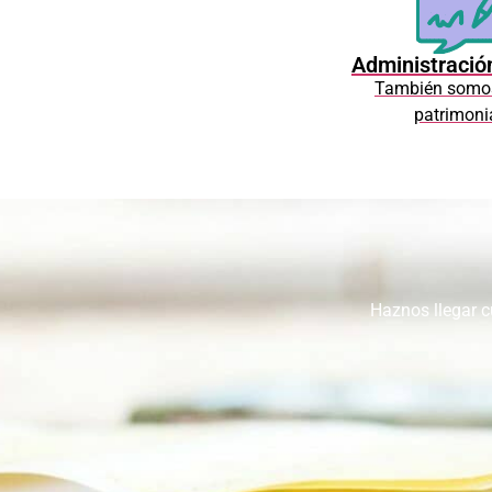
Administració
También somos
patrimoni
Haznos llegar c