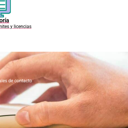
oría
mites y licencias
ales de contacto