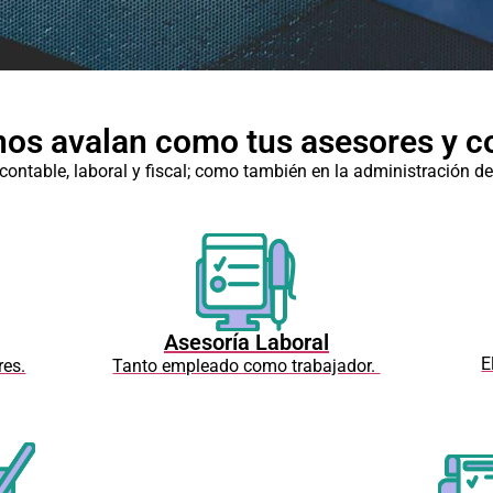
nos avalan como tus asesores y c
contable, laboral y fiscal; como también en la administración de
Asesoría Laboral
E
res.
Tanto empleado como trabajador.